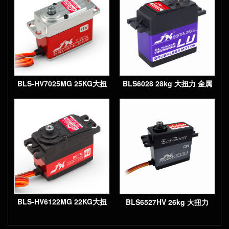
BLS-HV7025MG 25KG大扭
BLS6028 28kg 大扭力 金属
矩精密金属齿轮全C
齿 金属外壳 高
BLS-HV6122MG 22KG大扭
BLS6527HV 26kg 大扭力
矩精密金属齿轮高
金属壳 金属齿 高