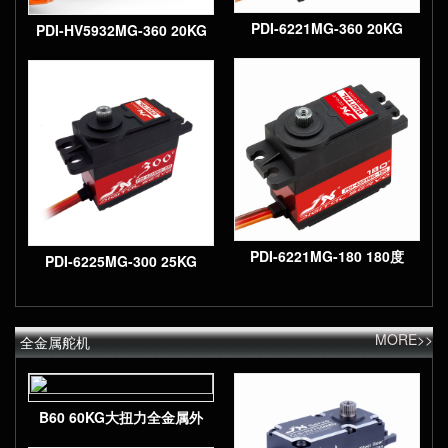
PDI-6221MG-360 20KG
PDI-HV5932MG-360 20KG
360连续转 精密
360连续转 精
PDI-6221MG-180 180度
PDI-6225MG-300 25KG
20KG 精密金属齿
MORE>>
全金属舵机
力、全金属外壳、
B60 60KG大扭力全金属外
壳高压无刷舵机