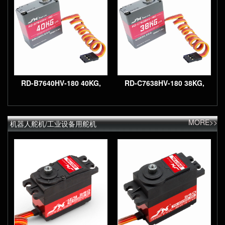
RD-B7640HV-180 40KG,
RD-C7638HV-180 38KG,
180° 全金属空心
MORE>>
机器人舵机/工业设备用舵机
300度 精密金属齿轮