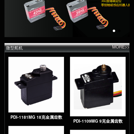
MORE>>
微型舵机
PDI-1181MG 18克金属齿数
PDI-1109MG 9克金属齿数
字舵机
字舵机