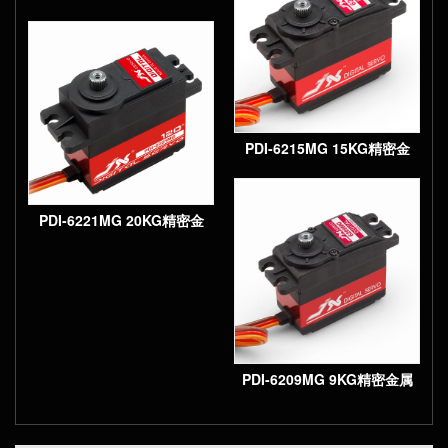
力精密金属齿轮
PDI-6215MG 15KG精密金
属齿轮大扭矩数
PDI-6221MG 20KG精密金
属齿轮大扭矩数
PDI-6209MG 9KG精密金属
齿轮大扭矩数字