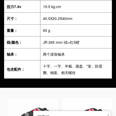
扭力7.4v
19.5 kg.cm
尺寸：
40.5X20.2X40mm
重量：
65 g
线/颜色：
JR 265 mm/-棕+红S橙
轴承：
两个滚珠轴承
十字、一字、半截、圆盘、*形、防震
包含配件：
圈、铜套、相关螺丝
×