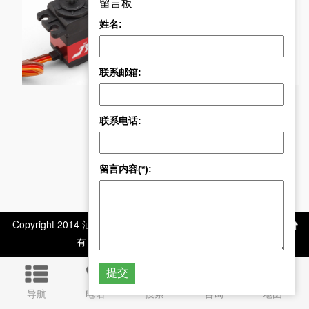
留言板
姓名:
G
PDI-4611MG 11KG
RD-C7638MI-360 38
联系邮箱:
联系电话:
留言内容(*):
Copyright 2014 汕头市极限电子科技有限公司 版权所
有 All Rights Reserved
导航
电话
搜索
咨询
地图