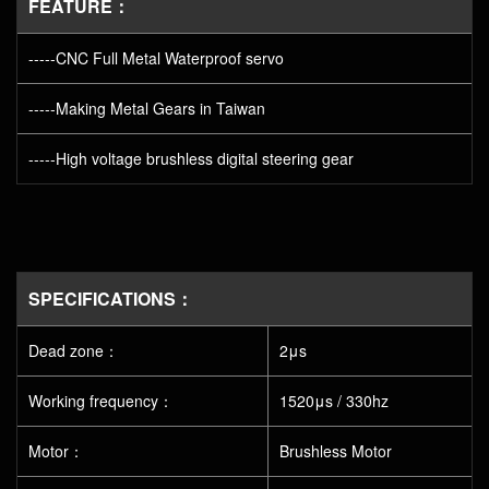
FEATURE：
-----CNC Full Metal Waterproof servo
-----Making Metal Gears in Taiwan
-----High voltage brushless digital steering gear
SPECIFICATIONS：
Dead zone：
2μs
Working frequency：
1520μs / 330hz
Motor：
Brushless Motor