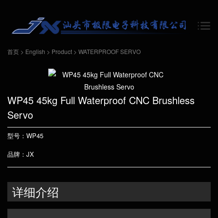
首页
>
English
>
Product
>
WATERPROOF SERVO
WP45 45kg Full Waterproof CNC Brushless
Servo
型号：WP45
品牌：JX
详细介绍