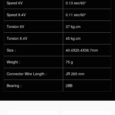
Speed 6V
0.13 sec/60°
Speed 8.4V
0.11 sec/60°
Torsion 6V
37 kg.cm
Torsion 8.4V
45 kg.cm
Size：
40.4X20.4X36.7mm
Weight：
75 g
Connector Wire Length：
JR 265 mm
Bearing：
2BB