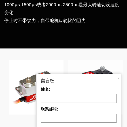
1000μs-1500μs或者2000μs-2500μs是最大转速切没速度
变化
停止时不带锁力，自带舵机齿轮比的阻力
×
留言板
姓名:
8
CLS6027HV 27kg 大
PDI-HV4612MG 12K
联系邮箱: