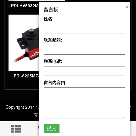
PDI-6221MG-360 20KG
PDI-HV5932MG-360 20KG
×
×
留言板
留言板
360连续转 精密金属齿轮大
360连续转 精密金属齿轮大
姓名:
姓名:
扭矩数字标准机器人舵机
扭矩机器人空心杯舵机
联系邮箱:
联系邮箱:
联系电话:
联系电话:
PDI-6221MG-180 180度
PDI-6225MG-300 25KG
留言内容(*):
留言内容(*):
20KG 精密金属齿轮大扭矩
数字标准舵机
Copyright 2014 汕头市极限电子科技有限公司 版权所
有 All Rights Reserved