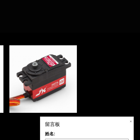
212MG 26.8
PDI-HV5808MG 7KG
×
留言板
姓名: