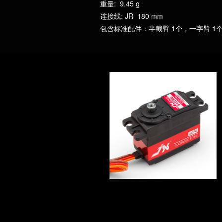
重量: 9.45 g
连接线: JR 180 mm
包含标准配件：半截臂 1个，一字臂 1
BLS-HV7046MG 46KG
1KG精
PDI-4409M