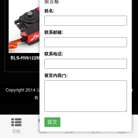
留言板
留言板
外壳高压无刷数字标准舵机
机
姓名:
姓名:
联系邮箱:
联系邮箱:
联系电话:
联系电话:
BLS-HV6122MG 22KG大扭
BLS6527HV 26kg 大扭力
矩精密金属齿轮高压数字无
金属壳 金属齿 高压数字无刷
留言内容(*):
留言内容(*):
舵机
Copyright 2014 汕头市极限电子科技有限公司 版权所
有 All Rights Reserved
导航
电话
搜索
咨询
地图